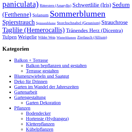
paniculata)
Sedum
Schwertlilie (Iris)
Ritterstern (Amaryllis)
Sommerblumen
(Fetthenne)
Solanum
Spierstrauch
Strauchrose
Storchschnabel (Geranium)
Spinnenblume
Taglilie (Hemerocallis)
Tränendes Herz (Dicentra)
Weigelie
Tulpen
Wilder Wein
Zierlauch (Allium)
Winterblumen
Kategorien
Balkon + Terrasse
Balkon bepflanzen und gestalten
Terrasse gestalten
Blumenzwiebeln und Saatgut
Deko für Drinnen
Garten im Wandel der Jahreszeiten
Gartenarbeit
Gartengestaltung
Garten Dekoration
Pflanzen
Bodendecker
Hortensie (Hydrangea)
Kletterpflanzen
Kübelpflanzen