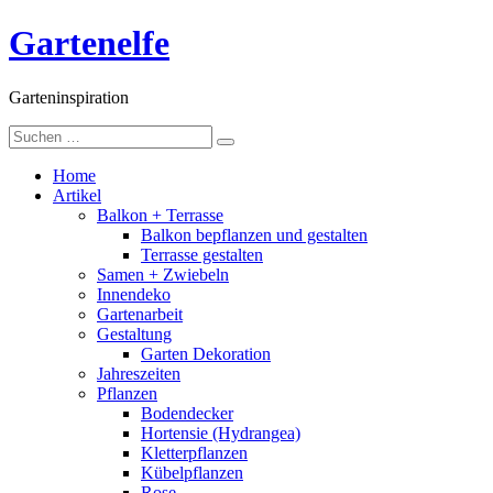
Skip
Gartenelfe
to
content
Garteninspiration
Suche
nach:
Home
Artikel
Balkon + Terrasse
Balkon bepflanzen und gestalten
Terrasse gestalten
Samen + Zwiebeln
Innendeko
Gartenarbeit
Gestaltung
Garten Dekoration
Jahreszeiten
Pflanzen
Bodendecker
Hortensie (Hydrangea)
Kletterpflanzen
Kübelpflanzen
Rose