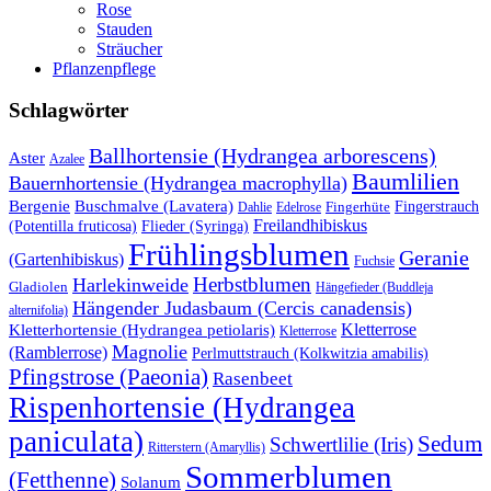
Rose
Stauden
Sträucher
Pflanzenpflege
Schlagwörter
Ballhortensie (Hydrangea arborescens)
Aster
Azalee
Baumlilien
Bauernhortensie (Hydrangea macrophylla)
Buschmalve (Lavatera)
Bergenie
Fingerstrauch
Edelrose
Fingerhüte
Dahlie
Freilandhibiskus
(Potentilla fruticosa)
Flieder (Syringa)
Frühlingsblumen
Geranie
(Gartenhibiskus)
Fuchsie
Herbstblumen
Harlekinweide
Gladiolen
Hängefieder (Buddleja
Hängender Judasbaum (Cercis canadensis)
alternifolia)
Kletterrose
Kletterhortensie (Hydrangea petiolaris)
Kletterrose
Magnolie
(Ramblerrose)
Perlmuttstrauch (Kolkwitzia amabilis)
Pfingstrose (Paeonia)
Rasenbeet
Rispenhortensie (Hydrangea
paniculata)
Sedum
Schwertlilie (Iris)
Ritterstern (Amaryllis)
Sommerblumen
(Fetthenne)
Solanum