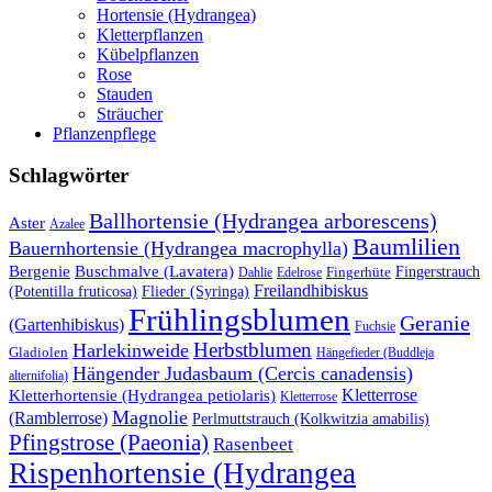
Hortensie (Hydrangea)
Kletterpflanzen
Kübelpflanzen
Rose
Stauden
Sträucher
Pflanzenpflege
Schlagwörter
Ballhortensie (Hydrangea arborescens)
Aster
Azalee
Baumlilien
Bauernhortensie (Hydrangea macrophylla)
Buschmalve (Lavatera)
Bergenie
Fingerstrauch
Edelrose
Fingerhüte
Dahlie
Freilandhibiskus
(Potentilla fruticosa)
Flieder (Syringa)
Frühlingsblumen
Geranie
(Gartenhibiskus)
Fuchsie
Herbstblumen
Harlekinweide
Gladiolen
Hängefieder (Buddleja
Hängender Judasbaum (Cercis canadensis)
alternifolia)
Kletterrose
Kletterhortensie (Hydrangea petiolaris)
Kletterrose
Magnolie
(Ramblerrose)
Perlmuttstrauch (Kolkwitzia amabilis)
Pfingstrose (Paeonia)
Rasenbeet
Rispenhortensie (Hydrangea