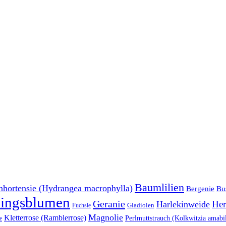
Baumlilien
nhortensie (Hydrangea macrophylla)
Bu
Bergenie
lingsblumen
Geranie
Her
Harlekinweide
Gladiolen
Fuchsie
Magnolie
Kletterrose (Ramblerrose)
Perlmuttstrauch (Kolkwitzia amabil
e