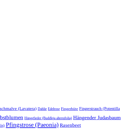
schmalve (Lavatera)
Fingerstrauch (Potentilla
Edelrose
Fingerhüte
Dahlie
bstblumen
Hängender Judasbaum
Hängefieder (Buddleja alternifolia)
Pfingstrose (Paeonia)
Rasenbeet
is)