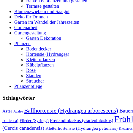
Balkon bepflanzen und gestalten
Terrasse gestalten
Blumenzwiebeln und Saatgut
Deko für Drinnen
Garten im Wandel der Jahreszeiten
Gartenarbeit
Gartengestaltung
Garten Dekoration
Pflanzen
Bodendecker
Hortensie (Hydrangea)
Kletterpflanzen
Kübelpflanzen
Rose
Stauden
Sträucher
Pflanzenpflege
Schlagwörter
Ballhortensie (Hydrangea arborescens)
Bauer
Aster
Azalee
Früh
Freilandhibiskus (Gartenhibiskus)
fruticosa)
Flieder (Syringa)
(Cercis canadensis)
Kletterhortensie (Hydrangea petiolaris)
Kletterros