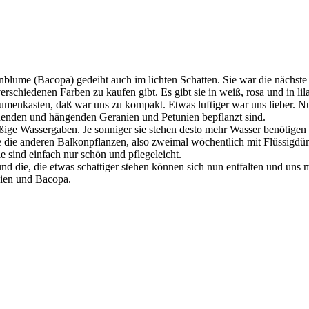
nblume (Bacopa) gedeiht auch im lichten Schatten. Sie war die nächste
verschiedenen Farben zu kaufen gibt. Es gibt sie in weiß, rosa und in l
lumenkasten, daß war uns zu kompakt. Etwas luftiger war uns lieber. 
henden und hängenden Geranien und Petunien bepflanzt sind.
ßige Wassergaben. Je sonniger sie stehen desto mehr Wasser benötigen 
 die anderen Balkonpflanzen, also zweimal wöchentlich mit Flüssigdü
ie sind einfach nur schön und pflegeleicht.
 die, die etwas schattiger stehen können sich nun entfalten und uns mi
nien und Bacopa.