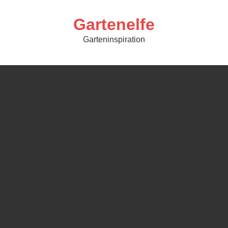
Skip
to
content
Gartenelfe
Garteninspiration