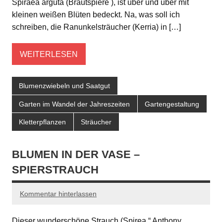
Spiraea arguta (Brautspiere ), ist über und über mit
kleinen weißen Blüten bedeckt. Na, was soll ich
schreiben, die Ranunkelsträucher (Kerria) in […]
WEITERLESEN
Blumenzwiebeln und Saatgut
Garten im Wandel der Jahreszeiten
Gartengestaltung
Kletterpflanzen
Sträucher
BLUMEN IN DER VASE –
SPIERSTRAUCH
Kommentar hinterlassen
Dieser wunderschöne Strauch (Spirea “ Anthony