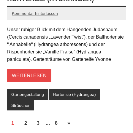
Kommentar hinterlassen
Unser ruhiger Blick mit dem Hängenden Judasbaum
(Cercis canadensis „Lavender Twist“), der Ballhortensie
“ Annabelle“ (Hydrangea arborescens) und der
Rispenhortensie „Vanille Fraise“ (Hydrangea
paniculata). Gartenträume von Gartenelfe Yvonne
WEITERLESEN
Gartengestaltung
Hortensie (Hydrangea)
Sträucher
1
2
3
…
8
»