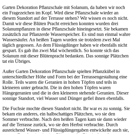
Garten Dekoration Pflanzschale mit Solanum, da haben wir noch
ein Fragezeichen im Kopf. Wird diese Pflanzschale wieder an
diesem Standort auf der Terrasse stehen? Wir wissen es noch nicht.
Damit wir diese Blüten Pracht erreichen konnten wurden drei
Solanumpflanzen in diese Pflanzschale hineingesetzt. Sie bekamen
zusätzlich zur Pflanzerde Wasserspeicher. Es sind nun einmal wahre
Wassersäufer. An heißen Tagen wurden sie trotzdem zwei Mal
täglich gegossen. An dem Flüssigdünger haben wir ebenfalls nicht
gespart. Es gab ihn zwei Mal wöchentlich. So konnte sich das
Solanum mit dieser Blütenpracht bedanken. Das sonnige Plätzchen
tat ein Übriges.
Außer Garten Dekoration Pflanzschale spielten Pflanzkübel in
unterschiedlicher Höhe und Form bei der Terrassengestaltung eine
Rolle. Teils waren die Geranien in hohen Töpfen und teils in
kleineren unter gebracht. Die in den hohen Töpfen waren
Hängegeranien und die in den kleineren stehende Geranien. Dieser
sonnige Standort, viel Wasser und Dünger gefiel ihnen ebenfalls.
Die Fuchsie mochte diesen Standort nicht. Ihr war es zu sonnig. Sie
bekam ein anderes, ein halbschattiges Plätzchen, wo sie den
Sommer verbrachte. Nach den heißen Tagen kam sie dann wieder
auf die Terrasse zurück, wo sie den Herbst verbrachte. Durch
ausreichend Wasser- und Flüssigdüngergaben entwickelte auch sie,