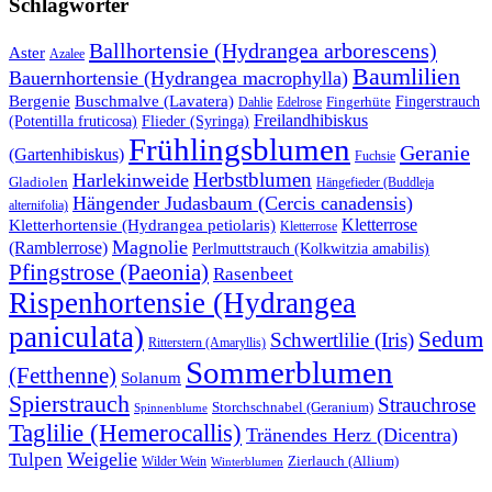
Schlagwörter
Ballhortensie (Hydrangea arborescens)
Aster
Azalee
Baumlilien
Bauernhortensie (Hydrangea macrophylla)
Buschmalve (Lavatera)
Bergenie
Fingerstrauch
Edelrose
Fingerhüte
Dahlie
Freilandhibiskus
(Potentilla fruticosa)
Flieder (Syringa)
Frühlingsblumen
Geranie
(Gartenhibiskus)
Fuchsie
Herbstblumen
Harlekinweide
Gladiolen
Hängefieder (Buddleja
Hängender Judasbaum (Cercis canadensis)
alternifolia)
Kletterrose
Kletterhortensie (Hydrangea petiolaris)
Kletterrose
Magnolie
(Ramblerrose)
Perlmuttstrauch (Kolkwitzia amabilis)
Pfingstrose (Paeonia)
Rasenbeet
Rispenhortensie (Hydrangea
paniculata)
Sedum
Schwertlilie (Iris)
Ritterstern (Amaryllis)
Sommerblumen
(Fetthenne)
Solanum
Spierstrauch
Strauchrose
Storchschnabel (Geranium)
Spinnenblume
Taglilie (Hemerocallis)
Tränendes Herz (Dicentra)
Weigelie
Tulpen
Wilder Wein
Zierlauch (Allium)
Winterblumen