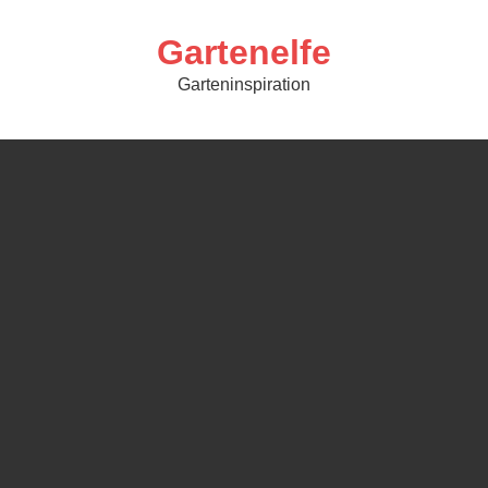
Skip
to
content
Gartenelfe
Garteninspiration