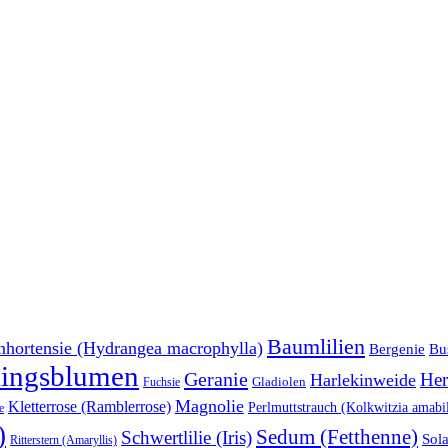
Baumlilien
nhortensie (Hydrangea macrophylla)
Bu
Bergenie
lingsblumen
Geranie
Her
Harlekinweide
Gladiolen
Fuchsie
Magnolie
Kletterrose (Ramblerrose)
Perlmuttstrauch (Kolkwitzia amabil
e
)
Sedum (Fetthenne)
Schwertlilie (Iris)
Sol
Ritterstern (Amaryllis)