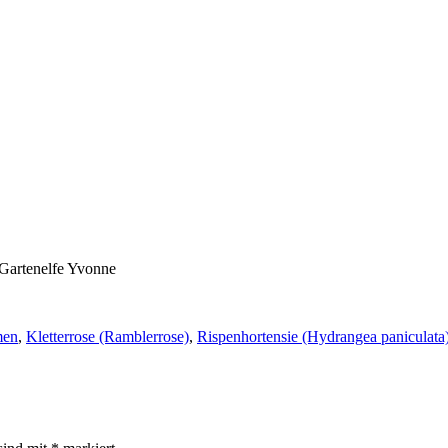
Gartenelfe Yvonne
men
,
Kletterrose (Ramblerrose)
,
Rispenhortensie (Hydrangea paniculata