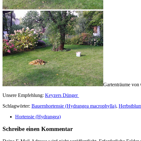
Gartenträume von 
Unsere Empfehlung:
Keyzers Dünger
Schlagwörter:
Bauernhortensie (Hydrangea macrophylla)
,
Herbstblu
Hortensie (Hydrangea)
Schreibe einen Kommentar