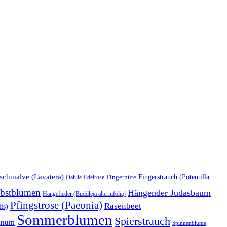
schmalve (Lavatera)
Fingerstrauch (Potentilla
Edelrose
Fingerhüte
Dahlie
bstblumen
Hängender Judasbaum
Hängefieder (Buddleja alternifolia)
Pfingstrose (Paeonia)
Rasenbeet
is)
Sommerblumen
Spierstrauch
anum
Spinnenblume