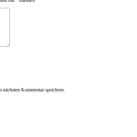
sind mit
*
markiert
n nächsten Kommentar speichern.