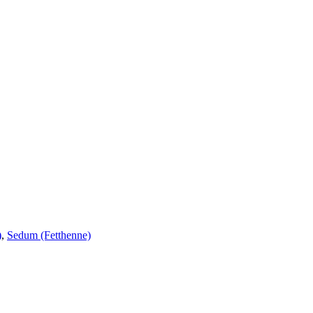
)
,
Sedum (Fetthenne)