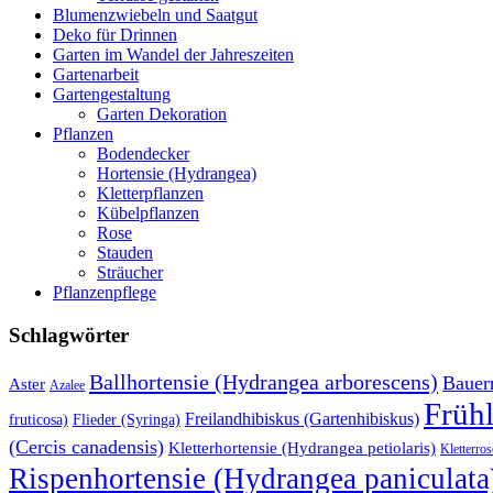
Blumenzwiebeln und Saatgut
Deko für Drinnen
Garten im Wandel der Jahreszeiten
Gartenarbeit
Gartengestaltung
Garten Dekoration
Pflanzen
Bodendecker
Hortensie (Hydrangea)
Kletterpflanzen
Kübelpflanzen
Rose
Stauden
Sträucher
Pflanzenpflege
Schlagwörter
Ballhortensie (Hydrangea arborescens)
Bauer
Aster
Azalee
Früh
Freilandhibiskus (Gartenhibiskus)
fruticosa)
Flieder (Syringa)
(Cercis canadensis)
Kletterhortensie (Hydrangea petiolaris)
Kletterros
Rispenhortensie (Hydrangea paniculata