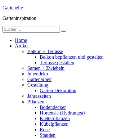
Skip
Gartenelfe
to
Garteninspiration
content
Suche
nach:
Home
Artikel
Balkon + Terrasse
Balkon bepflanzen und gestalten
Terrasse gestalten
Samen + Zwiebeln
Innendeko
Gartenarbeit
Gestaltung
Garten Dekoration
Jahreszeiten
Pflanzen
Bodendecker
Hortensie (Hydrangea)
Kletterpflanzen
Kübelpflanzen
Rose
Stauden