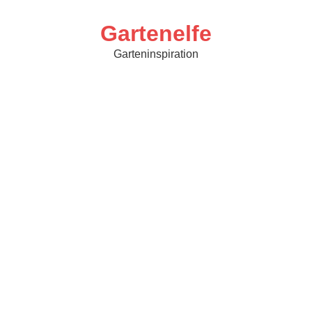
Skip
to
content
Gartenelfe
Garteninspiration