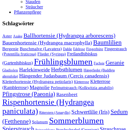
Stauden
Sträucher
Pflanzenpflege
Schlagwörter
Ballhortensie (Hydrangea arborescens)
Aster
Azalee
Baumlilien
Bauernhortensie (Hydrangea macrophylla)
Buschmalve (Lavatera)
Bergenie
Fingerstrauch
Edelrose
Fingerhüte
Dahlie
Freilandhibiskus
(Potentilla fruticosa)
Flieder (Syringa)
Frühlingsblumen
Geranie
(Gartenhibiskus)
Fuchsie
Herbstblumen
Harlekinweide
Gladiolen
Hängefieder (Buddleja
Hängender Judasbaum (Cercis canadensis)
alternifolia)
Kletterrose
Kletterhortensie (Hydrangea petiolaris)
Kletterrose
Magnolie
(Ramblerrose)
Perlmuttstrauch (Kolkwitzia amabilis)
Pfingstrose (Paeonia)
Rasenbeet
Rispenhortensie (Hydrangea
paniculata)
Sedum
Schwertlilie (Iris)
Ritterstern (Amaryllis)
Sommerblumen
(Fetthenne)
Solanum
Spierstrauch
Strauchrose
Storchschnabel (Geranium)
Spinnenblume