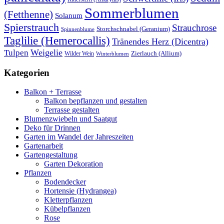
Sommerblumen
(Fetthenne)
Solanum
Spierstrauch
Strauchrose
Storchschnabel (Geranium)
Spinnenblume
Taglilie (Hemerocallis)
Tränendes Herz (Dicentra)
Weigelie
Tulpen
Wilder Wein
Zierlauch (Allium)
Winterblumen
Kategorien
Balkon + Terrasse
Balkon bepflanzen und gestalten
Terrasse gestalten
Blumenzwiebeln und Saatgut
Deko für Drinnen
Garten im Wandel der Jahreszeiten
Gartenarbeit
Gartengestaltung
Garten Dekoration
Pflanzen
Bodendecker
Hortensie (Hydrangea)
Kletterpflanzen
Kübelpflanzen
Rose