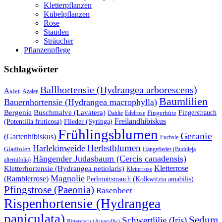
Kletterpflanzen
Kübelpflanzen
Rose
Stauden
Sträucher
Pflanzenpflege
Schlagwörter
Ballhortensie (Hydrangea arborescens)
Aster
Azalee
Baumlilien
Bauernhortensie (Hydrangea macrophylla)
Buschmalve (Lavatera)
Bergenie
Fingerstrauch
Edelrose
Fingerhüte
Dahlie
Freilandhibiskus
(Potentilla fruticosa)
Flieder (Syringa)
Frühlingsblumen
Geranie
(Gartenhibiskus)
Fuchsie
Herbstblumen
Harlekinweide
Gladiolen
Hängefieder (Buddleja
Hängender Judasbaum (Cercis canadensis)
alternifolia)
Kletterrose
Kletterhortensie (Hydrangea petiolaris)
Kletterrose
Magnolie
(Ramblerrose)
Perlmuttstrauch (Kolkwitzia amabilis)
Pfingstrose (Paeonia)
Rasenbeet
Rispenhortensie (Hydrangea
paniculata)
Sedum
Schwertlilie (Iris)
Ritterstern (Amaryllis)