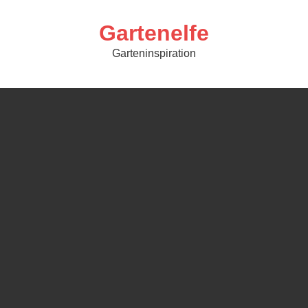
Skip
to
content
Gartenelfe
Garteninspiration