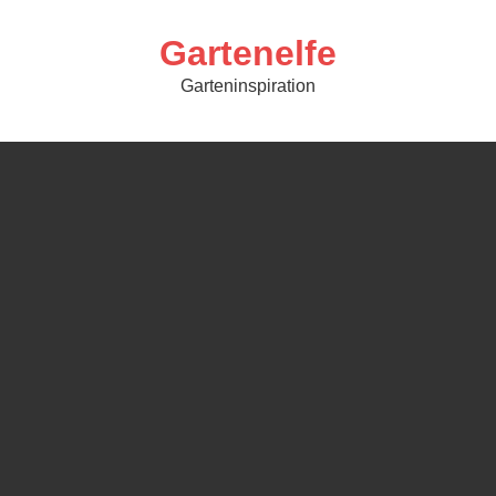
Skip
to
content
Gartenelfe
Garteninspiration