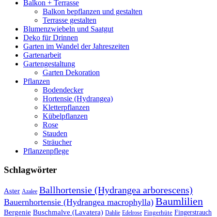
Balkon + Terrasse
Balkon bepflanzen und gestalten
Terrasse gestalten
Blumenzwiebeln und Saatgut
Deko für Drinnen
Garten im Wandel der Jahreszeiten
Gartenarbeit
Gartengestaltung
Garten Dekoration
Pflanzen
Bodendecker
Hortensie (Hydrangea)
Kletterpflanzen
Kübelpflanzen
Rose
Stauden
Sträucher
Pflanzenpflege
Schlagwörter
Ballhortensie (Hydrangea arborescens)
Aster
Azalee
Baumlilien
Bauernhortensie (Hydrangea macrophylla)
Buschmalve (Lavatera)
Bergenie
Fingerstrauch
Edelrose
Fingerhüte
Dahlie