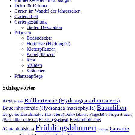
Blumenzwiebeln und Saatgut
Deko für Drinnen
Garten im Wandel der Jahreszeiten
Gartenarbeit
Gartengestaltung
Garten Dekoration
Pflanzen
Bodendecker
Hortensie (Hydrangea)
Kletterpflanzen
Kübelpflanzen
Rose
Stauden
Sträucher
Pflanzenpflege
Schlagwörter
Ballhortensie (Hydrangea arborescens)
Aster
Azalee
Baumlilien
Bauernhortensie (Hydrangea macrophylla)
Buschmalve (Lavatera)
Bergenie
Fingerstrauch
Edelrose
Fingerhüte
Dahlie
Freilandhibiskus
(Potentilla fruticosa)
Flieder (Syringa)
Frühlingsblumen
Geranie
(Gartenhibiskus)
Fuchsie