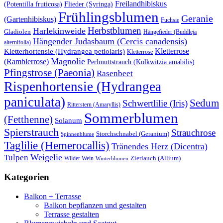
Freilandhibiskus
(Potentilla fruticosa)
Flieder (Syringa)
Frühlingsblumen
Geranie
(Gartenhibiskus)
Fuchsie
Herbstblumen
Harlekinweide
Gladiolen
Hängefieder (Buddleja
Hängender Judasbaum (Cercis canadensis)
alternifolia)
Kletterrose
Kletterhortensie (Hydrangea petiolaris)
Kletterrose
Magnolie
(Ramblerrose)
Perlmuttstrauch (Kolkwitzia amabilis)
Pfingstrose (Paeonia)
Rasenbeet
Rispenhortensie (Hydrangea
paniculata)
Sedum
Schwertlilie (Iris)
Ritterstern (Amaryllis)
Sommerblumen
(Fetthenne)
Solanum
Spierstrauch
Strauchrose
Storchschnabel (Geranium)
Spinnenblume
Taglilie (Hemerocallis)
Tränendes Herz (Dicentra)
Weigelie
Tulpen
Wilder Wein
Zierlauch (Allium)
Winterblumen
Kategorien
Balkon + Terrasse
Balkon bepflanzen und gestalten
Terrasse gestalten