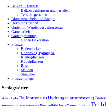
Balkon + Terrasse
Balkon bepflanzen und gestalten
Terrasse gestalten
Blumenzwiebeln und Saatgut
Deko für Drinnen
Garten im Wandel der Jahreszeiten
Gartenarbeit
Gartengestaltung
Garten Dekoration
Pflanzen
Bodendecker
Hortensie (Hydrangea)
Kletterpflanzen
Kübelpflanzen
Rose
Stauden
Sträucher
Pflanzenpflege
Schlagwörter
Ballhortensie (Hydrangea arborescens)
Bauer
Aster
Azalee
Früh
Freilandhibiskus (Gartenhibiskus)
fruticosa)
Flieder (Syringa)