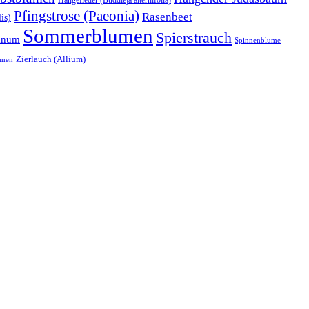
Pfingstrose (Paeonia)
Rasenbeet
is)
Sommerblumen
Spierstrauch
anum
Spinnenblume
Zierlauch (Allium)
umen