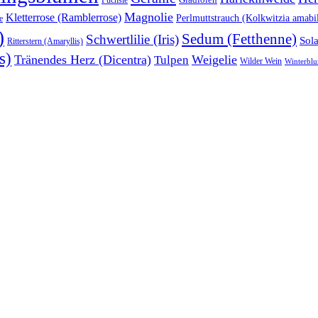
Magnolie
Kletterrose (Ramblerrose)
Perlmuttstrauch (Kolkwitzia amabil
e
)
Sedum (Fetthenne)
Schwertlilie (Iris)
Sol
Ritterstern (Amaryllis)
s)
Tränendes Herz (Dicentra)
Weigelie
Tulpen
Wilder Wein
Winterbl