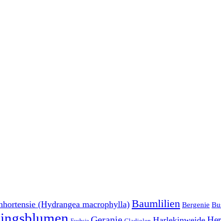
Baumlilien
nhortensie (Hydrangea macrophylla)
Bu
Bergenie
lingsblumen
Geranie
Her
Harlekinweide
Gladiolen
Fuchsie