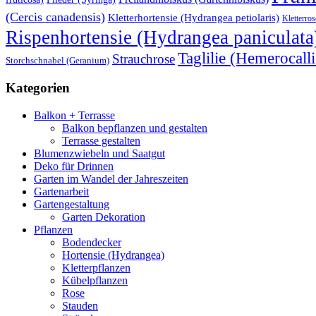
(Cercis canadensis)
Kletterhortensie (Hydrangea petiolaris)
Kletterros
Rispenhortensie (Hydrangea paniculata
Taglilie (Hemerocalli
Strauchrose
Storchschnabel (Geranium)
Kategorien
Balkon + Terrasse
Balkon bepflanzen und gestalten
Terrasse gestalten
Blumenzwiebeln und Saatgut
Deko für Drinnen
Garten im Wandel der Jahreszeiten
Gartenarbeit
Gartengestaltung
Garten Dekoration
Pflanzen
Bodendecker
Hortensie (Hydrangea)
Kletterpflanzen
Kübelpflanzen
Rose
Stauden