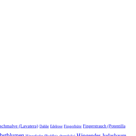
schmalve (Lavatera)
Fingerstrauch (Potentilla
Edelrose
Fingerhüte
Dahlie
bstblumen
Hängender Judasbaum
Hängefieder (Buddleja alternifolia)