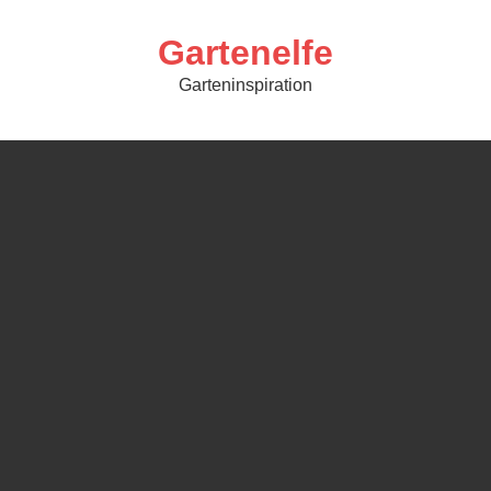
Skip
to
content
Gartenelfe
Garteninspiration