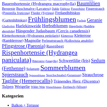
Baumlilien
Bauernhortensie (Hydrangea macrophylla)
Buschmalve (Lavatera)
Bergenie
Fingerstrauch
Edelrose
Fingerhüte
Dahlie
Freilandhibiskus
(Potentilla fruticosa)
Flieder (Syringa)
Frühlingsblumen
Geranie
(Gartenhibiskus)
Fuchsie
Herbstblumen
Harlekinweide
Gladiolen
Hängefieder (Buddleja
Hängender Judasbaum (Cercis canadensis)
alternifolia)
Kletterrose
Kletterhortensie (Hydrangea petiolaris)
Kletterrose
Magnolie
(Ramblerrose)
Perlmuttstrauch (Kolkwitzia amabilis)
Pfingstrose (Paeonia)
Rasenbeet
Rispenhortensie (Hydrangea
paniculata)
Sedum
Schwertlilie (Iris)
Ritterstern (Amaryllis)
Sommerblumen
(Fetthenne)
Solanum
Spierstrauch
Strauchrose
Storchschnabel (Geranium)
Spinnenblume
Taglilie (Hemerocallis)
Tränendes Herz (Dicentra)
Weigelie
Tulpen
Wilder Wein
Zierlauch (Allium)
Winterblumen
Kategorien
Balkon + Terrasse