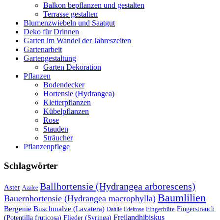
Balkon bepflanzen und gestalten
Terrasse gestalten
Blumenzwiebeln und Saatgut
Deko für Drinnen
Garten im Wandel der Jahreszeiten
Gartenarbeit
Gartengestaltung
Garten Dekoration
Pflanzen
Bodendecker
Hortensie (Hydrangea)
Kletterpflanzen
Kübelpflanzen
Rose
Stauden
Sträucher
Pflanzenpflege
Schlagwörter
Ballhortensie (Hydrangea arborescens)
Aster
Azalee
Baumlilien
Bauernhortensie (Hydrangea macrophylla)
Buschmalve (Lavatera)
Bergenie
Fingerstrauch
Edelrose
Fingerhüte
Dahlie
Freilandhibiskus
(Potentilla fruticosa)
Flieder (Syringa)