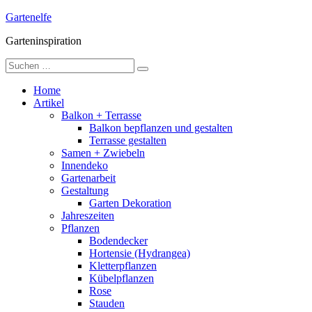
Skip
Gartenelfe
to
Garteninspiration
content
Suche
nach:
Home
Artikel
Balkon + Terrasse
Balkon bepflanzen und gestalten
Terrasse gestalten
Samen + Zwiebeln
Innendeko
Gartenarbeit
Gestaltung
Garten Dekoration
Jahreszeiten
Pflanzen
Bodendecker
Hortensie (Hydrangea)
Kletterpflanzen
Kübelpflanzen
Rose
Stauden