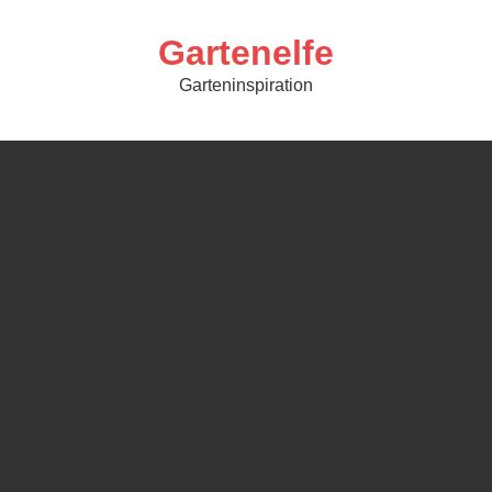
Skip
to
content
Gartenelfe
Garteninspiration