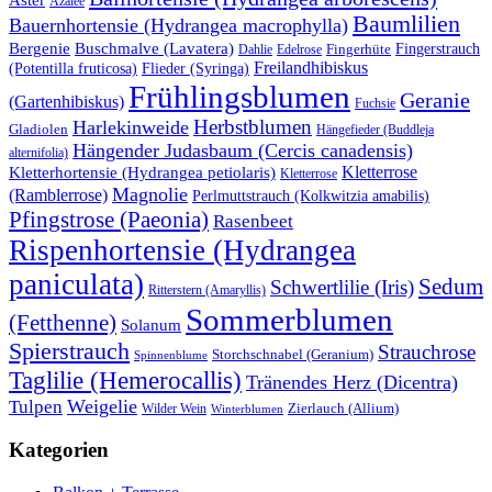
Azalee
Baumlilien
Bauernhortensie (Hydrangea macrophylla)
Buschmalve (Lavatera)
Bergenie
Fingerstrauch
Edelrose
Fingerhüte
Dahlie
Freilandhibiskus
(Potentilla fruticosa)
Flieder (Syringa)
Frühlingsblumen
Geranie
(Gartenhibiskus)
Fuchsie
Herbstblumen
Harlekinweide
Gladiolen
Hängefieder (Buddleja
Hängender Judasbaum (Cercis canadensis)
alternifolia)
Kletterrose
Kletterhortensie (Hydrangea petiolaris)
Kletterrose
Magnolie
(Ramblerrose)
Perlmuttstrauch (Kolkwitzia amabilis)
Pfingstrose (Paeonia)
Rasenbeet
Rispenhortensie (Hydrangea
paniculata)
Sedum
Schwertlilie (Iris)
Ritterstern (Amaryllis)
Sommerblumen
(Fetthenne)
Solanum
Spierstrauch
Strauchrose
Storchschnabel (Geranium)
Spinnenblume
Taglilie (Hemerocallis)
Tränendes Herz (Dicentra)
Weigelie
Tulpen
Wilder Wein
Zierlauch (Allium)
Winterblumen
Kategorien