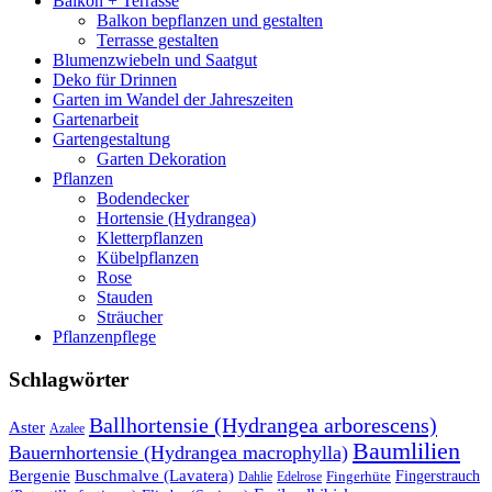
Balkon + Terrasse
Balkon bepflanzen und gestalten
Terrasse gestalten
Blumenzwiebeln und Saatgut
Deko für Drinnen
Garten im Wandel der Jahreszeiten
Gartenarbeit
Gartengestaltung
Garten Dekoration
Pflanzen
Bodendecker
Hortensie (Hydrangea)
Kletterpflanzen
Kübelpflanzen
Rose
Stauden
Sträucher
Pflanzenpflege
Schlagwörter
Ballhortensie (Hydrangea arborescens)
Aster
Azalee
Baumlilien
Bauernhortensie (Hydrangea macrophylla)
Buschmalve (Lavatera)
Bergenie
Fingerstrauch
Edelrose
Fingerhüte
Dahlie