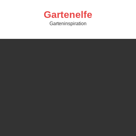
Skip
to
content
Gartenelfe
Garteninspiration