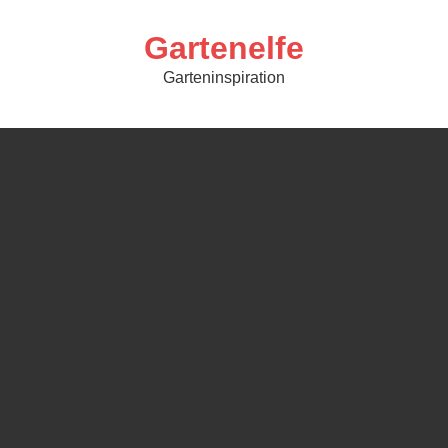
Skip
to
content
Gartenelfe
Garteninspiration