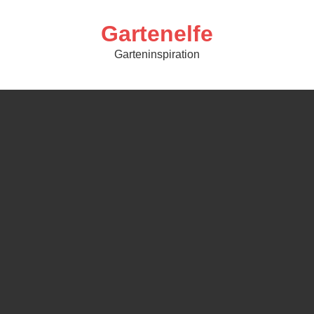
Skip
to
content
Gartenelfe
Garteninspiration