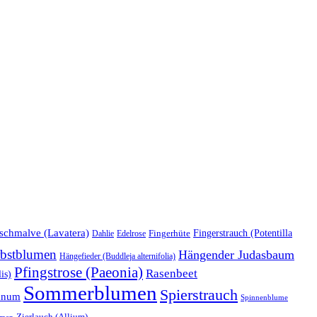
schmalve (Lavatera)
Fingerstrauch (Potentilla
Edelrose
Fingerhüte
Dahlie
bstblumen
Hängender Judasbaum
Hängefieder (Buddleja alternifolia)
Pfingstrose (Paeonia)
Rasenbeet
is)
Sommerblumen
Spierstrauch
anum
Spinnenblume
Zierlauch (Allium)