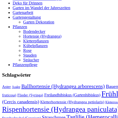
Deko für Drinnen
Garten im Wandel der Jahreszeiten
Gartenarbeit
Gartengestaltung
Garten Dekoration
Pflanzen
Bodendecker
Hortensie (Hydrangea)
Kletterpflanzen
Kübelpflanzen
Rose
Stauden
Sträucher
Pflanzenpflege
Schlagwörter
Ballhortensie (Hydrangea arborescens)
Bauer
Aster
Azalee
Früh
Freilandhibiskus (Gartenhibiskus)
fruticosa)
Flieder (Syringa)
(Cercis canadensis)
Kletterhortensie (Hydrangea petiolaris)
Kletterros
Rispenhortensie (Hydrangea paniculata
Taglilie (Hemerocalli
Strauchrose
Storchschnabel (Geranium)