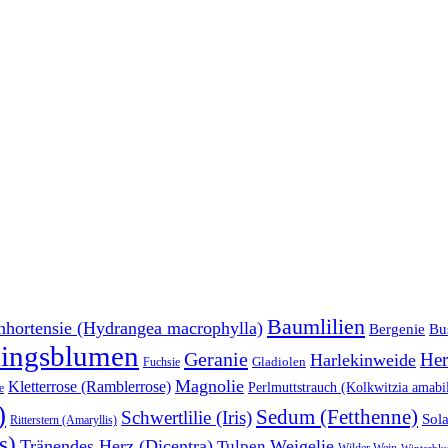
Baumlilien
nhortensie (Hydrangea macrophylla)
Bu
Bergenie
lingsblumen
Geranie
Her
Harlekinweide
Gladiolen
Fuchsie
Magnolie
Kletterrose (Ramblerrose)
Perlmuttstrauch (Kolkwitzia amabil
e
)
Sedum (Fetthenne)
Schwertlilie (Iris)
Sol
Ritterstern (Amaryllis)
s)
Tränendes Herz (Dicentra)
Weigelie
Tulpen
Wilder Wein