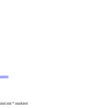
lumen
sind mit
*
markiert