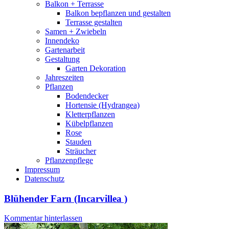
Balkon + Terrasse
Balkon bepflanzen und gestalten
Terrasse gestalten
Samen + Zwiebeln
Innendeko
Gartenarbeit
Gestaltung
Garten Dekoration
Jahreszeiten
Pflanzen
Bodendecker
Hortensie (Hydrangea)
Kletterpflanzen
Kübelpflanzen
Rose
Stauden
Sträucher
Pflanzenpflege
Impressum
Datenschutz
Blühender Farn (Incarvillea )
Kommentar hinterlassen