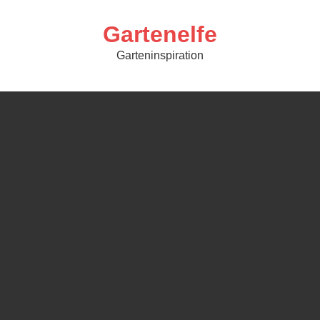
Skip
to
content
Gartenelfe
Garteninspiration