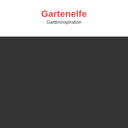
Skip
to
content
Gartenelfe
Garteninspiration