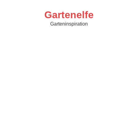
Skip
to
content
Gartenelfe
Garteninspiration