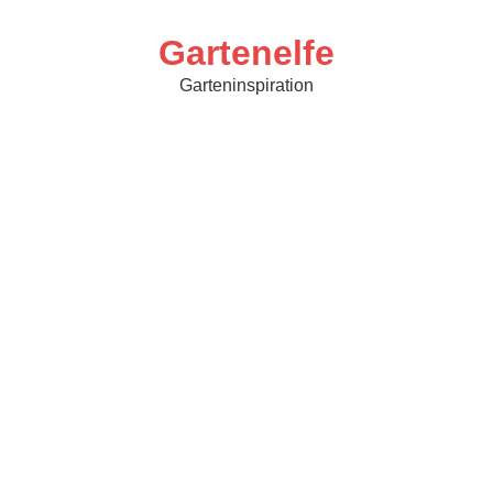
Skip
to
content
Gartenelfe
Garteninspiration