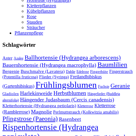
Hortensie (Hydrangea)
Kletterpflanzen
Kübelpflanzen
Rose
Stauden
Sträucher
Pflanzenpflege
Schlagwörter
Ballhortensie (Hydrangea arborescens)
Aster
Azalee
Baumlilien
Bauernhortensie (Hydrangea macrophylla)
Buschmalve (Lavatera)
Bergenie
Fingerstrauch
Edelrose
Fingerhüte
Dahlie
Freilandhibiskus
(Potentilla fruticosa)
Flieder (Syringa)
Frühlingsblumen
Geranie
(Gartenhibiskus)
Fuchsie
Herbstblumen
Harlekinweide
Gladiolen
Hängefieder (Buddleja
Hängender Judasbaum (Cercis canadensis)
alternifolia)
Kletterrose
Kletterhortensie (Hydrangea petiolaris)
Kletterrose
Magnolie
(Ramblerrose)
Perlmuttstrauch (Kolkwitzia amabilis)
Pfingstrose (Paeonia)
Rasenbeet
Rispenhortensie (Hydrangea