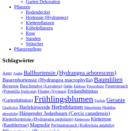
Garten Dekoration
Pflanzen
Bodendecker
Hortensie (Hydrangea)
Kletterpflanzen
Kübelpflanzen
Rose
Stauden
Sträucher
Pflanzenpflege
Schlagwörter
Ballhortensie (Hydrangea arborescens)
Aster
Azalee
Baumlilien
Bauernhortensie (Hydrangea macrophylla)
Buschmalve (Lavatera)
Bergenie
Fingerstrauch
Edelrose
Fingerhüte
Dahlie
Freilandhibiskus
(Potentilla fruticosa)
Flieder (Syringa)
Frühlingsblumen
Geranie
(Gartenhibiskus)
Fuchsie
Herbstblumen
Harlekinweide
Gladiolen
Hängefieder (Buddleja
Hängender Judasbaum (Cercis canadensis)
alternifolia)
Kletterrose
Kletterhortensie (Hydrangea petiolaris)
Kletterrose
Magnolie
(Ramblerrose)
Perlmuttstrauch (Kolkwitzia amabilis)