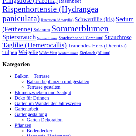
Pfingstrose (Paeonia)
Rasenbeet
Rispenhortensie (Hydrangea
paniculata)
Sedum
Schwertlilie (Iris)
Ritterstern (Amaryllis)
Sommerblumen
(Fetthenne)
Solanum
Spierstrauch
Strauchrose
Storchschnabel (Geranium)
Spinnenblume
Taglilie (Hemerocallis)
Tränendes Herz (Dicentra)
Weigelie
Tulpen
Wilder Wein
Zierlauch (Allium)
Winterblumen
Kategorien
Balkon + Terrasse
Balkon bepflanzen und gestalten
Terrasse gestalten
Blumenzwiebeln und Saatgut
Deko für Drinnen
Garten im Wandel der Jahreszeiten
Gartenarbeit
Gartengestaltung
Garten Dekoration
Pflanzen
Bodendecker