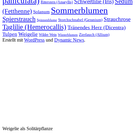
paniculata)
Sedum
Schwertlilie (Iris)
Ritterstern (Amaryllis)
Sommerblumen
(Fetthenne)
Solanum
Spierstrauch
Strauchrose
Storchschnabel (Geranium)
Spinnenblume
Taglilie (Hemerocallis)
Tränendes Herz (Dicentra)
Weigelie
Tulpen
Wilder Wein
Zierlauch (Allium)
Winterblumen
Erstellt mit
WordPress
und
Dynamic News
.
Weigelie als Solitärpflanze