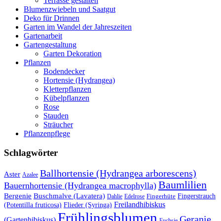
Terrasse gestalten
Blumenzwiebeln und Saatgut
Deko für Drinnen
Garten im Wandel der Jahreszeiten
Gartenarbeit
Gartengestaltung
Garten Dekoration
Pflanzen
Bodendecker
Hortensie (Hydrangea)
Kletterpflanzen
Kübelpflanzen
Rose
Stauden
Sträucher
Pflanzenpflege
Schlagwörter
Ballhortensie (Hydrangea arborescens)
Aster
Azalee
Baumlilien
Bauernhortensie (Hydrangea macrophylla)
Buschmalve (Lavatera)
Bergenie
Fingerstrauch
Edelrose
Fingerhüte
Dahlie
Freilandhibiskus
(Potentilla fruticosa)
Flieder (Syringa)
Frühlingsblumen
Geranie
(Gartenhibiskus)
Fuchsie