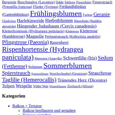
Buschmalve (Lavatera)
Bergenie
Fingerstrauch
Edelrose
Fingerhüte
Dahlie
Freilandhibiskus
(Potentilla fruticosa)
Flieder (Syringa)
Frühlingsblumen
Geranie
(Gartenhibiskus)
Fuchsie
Herbstblumen
Harlekinweide
Gladiolen
Hängefieder (Buddleja
Hängender Judasbaum (Cercis canadensis)
alternifolia)
Kletterrose
Kletterhortensie (Hydrangea petiolaris)
Kletterrose
Magnolie
(Ramblerrose)
Perlmuttstrauch (Kolkwitzia amabilis)
Pfingstrose (Paeonia)
Rasenbeet
Rispenhortensie (Hydrangea
paniculata)
Sedum
Schwertlilie (Iris)
Ritterstern (Amaryllis)
Sommerblumen
(Fetthenne)
Solanum
Spierstrauch
Strauchrose
Storchschnabel (Geranium)
Spinnenblume
Taglilie (Hemerocallis)
Tränendes Herz (Dicentra)
Weigelie
Tulpen
Wilder Wein
Zierlauch (Allium)
Winterblumen
Kategorien
Balkon + Terrasse
Balkon bepflanzen und gestalten