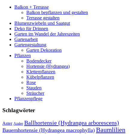
Balkon + Terrasse
Balkon bepflanzen und gestalten
Terrasse gestalten
Blumenzwiebeln und Saatgut
Deko für Drinnen
Garten im Wandel der Jahreszeiten
Gartenarbeit
Gartengestaltung
Garten Dekoration
Pflanzen
Bodendecker
Hortensie (Hydrangea)
Kletterpflanzen
Kübelpflanzen
Rose
Stauden
Sträucher
Pflanzenpflege
Schlagwörter
Ballhortensie (Hydrangea arborescens)
Aster
Azalee
Baumlilien
Bauernhortensie (Hydrangea macrophylla)