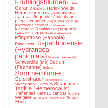
Frühlingsblumen
Fuchsie
Geranie
Harlekinweide
Gladiolen
Herbstblumen
Hängefieder (Buddleja
Hängender Judasbaum
alternifolia)
(Cercis canadensis)
Kletterhortensie
(Hydrangea petiolaris)
Kletterrose
Magnolie
Kletterrose (Ramblerrose)
Perlmuttstrauch (Kolkwitzia amabilis)
Pfingstrose (Paeonia)
Rispenhortensie
Rasenbeet
(Hydrangea
paniculata)
Ritterstern (Amaryllis)
Sedum
Schwertlilie (Iris)
(Fetthenne)
Solanum
Sommerblumen
Spierstrauch
Spinnenblume
Strauchrose
Storchschnabel (Geranium)
Taglilie (Hemerocallis)
Tränendes Herz (Dicentra)
Tulpen
Weigelie
Zierlauch
Wilder Wein
Winterblumen
(Allium)