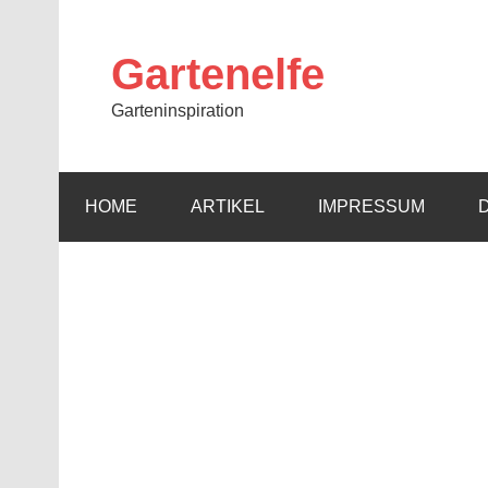
Skip
to
content
Gartenelfe
Garteninspiration
HOME
ARTIKEL
IMPRESSUM