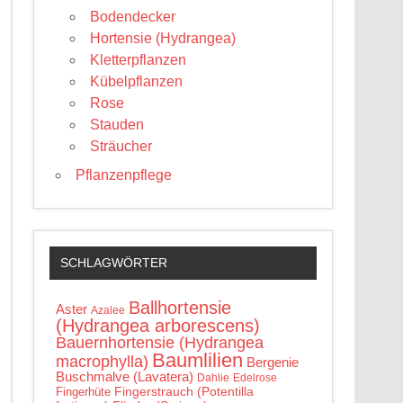
Bodendecker
Hortensie (Hydrangea)
Kletterpflanzen
Kübelpflanzen
Rose
Stauden
Sträucher
Pflanzenpflege
SCHLAGWÖRTER
Ballhortensie
Aster
Azalee
(Hydrangea arborescens)
Bauernhortensie (Hydrangea
Baumlilien
macrophylla)
Bergenie
Buschmalve (Lavatera)
Edelrose
Dahlie
Fingerstrauch (Potentilla
Fingerhüte