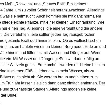
s Moi“, „Roswitha“ und „Struttes Ball“. Ein kleines
-4 Jahre, um zu voller Schönheit heranzuwachsen. Allerdings
er, was sie heimsucht. Auch kommen sie mit ganz normalem
flegeleichte Pflanze, mit einer kleinen Einschränkung. Wie
h nur einen Tag. Allerdings, die eine verblüht und die andere
. Die verblühten Teile sollten jeden Tag rausgebrochen
e gesamte Kraft dort hineinsetzen. Ob es vielleicht schon
 Einpflanzen häufeln wir einen kleinen Berg neuer Erde an und
äne hinein und füllen es mit Wasser und Dünger auf. Wenn
lilie ein. Mit Wasser und Dünger gießen wir dann kräftig an.
it die Wurzeln gut mit Erde umhüllt werden und keine Lücken
eine trockenen Füße. Lieber etwas mehr Wasser, als zu
n Blätter auch nicht ab. Sie werden braun und bleiben zum
 Im Frühjahr lassen sie sich dann ganz einfach entfernen. Der
e und zuverlässige Stauden. Allerdings mögen sie keine
der Blüte.