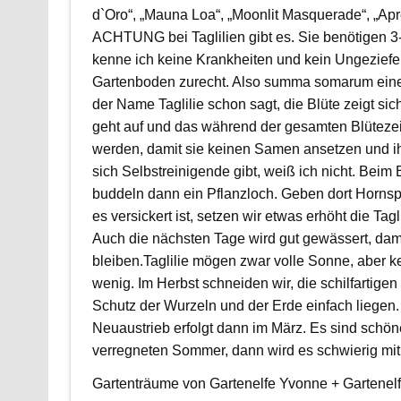
d`Oro“, „Mauna Loa“, „Moonlit Masquerade“, „Apre
ACHTUNG bei Taglilien gibt es. Sie benötigen 3
kenne ich keine Krankheiten und kein Ungezief
Gartenboden zurecht. Also summa somarum eine p
der Name Taglilie schon sagt, die Blüte zeigt sic
geht auf und das während der gesamten Blütezeit
werden, damit sie keinen Samen ansetzen und ihr
sich Selbstreinigende gibt, weiß ich nicht. Beim
buddeln dann ein Pflanzloch. Geben dort Hornsp
es versickert ist, setzen wir etwas erhöht die Tag
Auch die nächsten Tage wird gut gewässert, dam
bleiben.Taglilie mögen zwar volle Sonne, aber k
wenig. Im Herbst schneiden wir, die schilfartige
Schutz der Wurzeln und der Erde einfach liegen.
Neuaustrieb erfolgt dann im März. Es sind schön
verregneten Sommer, dann wird es schwierig mit 
Gartenträume von Gartenelfe Yvonne + Gartenelf