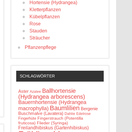
Hortensie (Hydrangea)
Kletterpflanzen
Kübelpflanzen
Rose
Stauden
Sträucher
Pflanzenpflege
SCHLAGWÖRTER
Ballhortensie
Aster
Azalee
(Hydrangea arborescens)
Bauernhortensie (Hydrangea
Baumlilien
macrophylla)
Bergenie
Buschmalve (Lavatera)
Edelrose
Dahlie
Fingerstrauch (Potentilla
Fingerhüte
fruticosa)
Flieder (Syringa)
Freilandhibiskus (Gartenhibiskus)