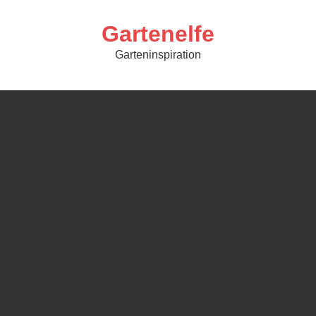
Skip
to
content
Gartenelfe
Garteninspiration