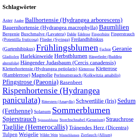
Schlagwörter
Ballhortensie (Hydrangea arborescens)
Aster
Azalee
Baumlilien
Bauernhortensie (Hydrangea macrophylla)
Buschmalve (Lavatera)
Bergenie
Fingerstrauch
Edelrose
Fingerhüte
Dahlie
Freilandhibiskus
(Potentilla fruticosa)
Flieder (Syringa)
Frühlingsblumen
Geranie
(Gartenhibiskus)
Fuchsie
Herbstblumen
Harlekinweide
Gladiolen
Hängefieder (Buddleja
Hängender Judasbaum (Cercis canadensis)
alternifolia)
Kletterrose
Kletterhortensie (Hydrangea petiolaris)
Kletterrose
Magnolie
(Ramblerrose)
Perlmuttstrauch (Kolkwitzia amabilis)
Pfingstrose (Paeonia)
Rasenbeet
Rispenhortensie (Hydrangea
paniculata)
Sedum
Schwertlilie (Iris)
Ritterstern (Amaryllis)
Sommerblumen
(Fetthenne)
Solanum
Spierstrauch
Strauchrose
Storchschnabel (Geranium)
Spinnenblume
Taglilie (Hemerocallis)
Tränendes Herz (Dicentra)
Weigelie
Tulpen
Wilder Wein
Zierlauch (Allium)
Winterblumen