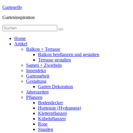
Skip
Gartenelfe
to
Garteninspiration
content
Suche
nach:
Home
Artikel
Balkon + Terrasse
Balkon bepflanzen und gestalten
Terrasse gestalten
Samen + Zwiebeln
Innendeko
Gartenarbeit
Gestaltung
Garten Dekoration
Jahreszeiten
Pflanzen
Bodendecker
Hortensie (Hydrangea)
Kletterpflanzen
Kübelpflanzen
Rose
Stauden