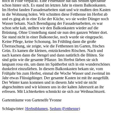
noch in Folie verpackt. Eine Feuertaufe hat das Sedum spectabile
schon hinter sich. Es stand im letzten Jahr in einem Balkonkasten.
Im Herbst fanden Fassadenarbeiten statt und wir mußten den Kasten
in die Wohnung holen. Wir schnitten diese Fetthenne im Herbst ab
und es ging ab in eine Ecke der Küche, wo sie weder Dünger noch
Wasser bekam. Nach Beendigung der Fassadenarbeiten, es war
schon sehr kalt, stellten wir den Balkonkasten wieder auf die
Brüstung. Ohne Umstellung stand sie nun den ganzen Winter dort.
Sie stand nicht in einer Balkonecke, noch wurde sie eingepackt.
Keine Pflege, keine Schonung. Im Frühling dann die große
Überraschung, sie zeigte, wie die Fetthennen im Garten, frisches
Grün. Es kamen die kleinen, entzückenden Röschen. Nach und
nach kamen dann die Stengel und dann natürlich die Blüten. Sie
sind grün wie die gesamte Pflanze. Im Herbst färben sie sich
langsam rosa ein, um dann im Spätherbst sich in ein wunderschönes
dunkelrot einzufärben. In diesem Balkonkasten bekam sie, vom
Frühjahr bis zum Herbst, einmal die Woche Wasser und zweimal im
Jahr etwas Flüssigdünger. Der gesamte Kasten ist mit ihr ausgefüllt.
Der Winter kann kommen und in diesem Jahr wird sie nicht
abgeschnitten und wir können uns in der kalten Jahreszeit an ihr
erfreuen. Mit Lichterketten schmückt sie sich zur Weihnachtszeit.
Gartenträume von Gartenelfe Yvonne
Schlagwörter:
Herbstblumen
,
Sedum (Fetthenne)