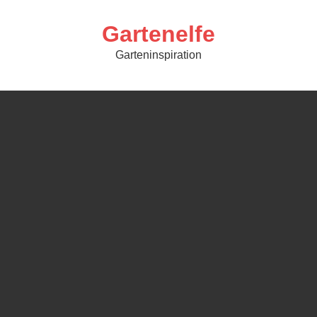
Skip
to
content
Gartenelfe
Garteninspiration