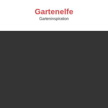
Skip
to
content
Gartenelfe
Garteninspiration