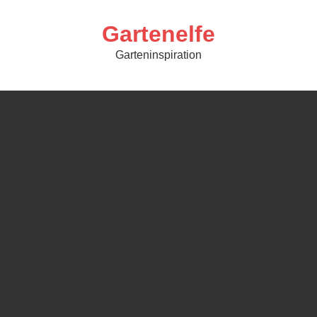
Skip
to
content
Gartenelfe
Garteninspiration