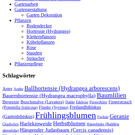
Gartenarbeit
Gartengestaltung
Garten Dekoration
Pflanzen
Bodendecker
Hortensie (Hydrangea)
Kletterpflanzen
Kübelpflanzen
Rose
Stauden
Sträucher
Pflanzenpflege
Schlagwörter
Ballhortensie (Hydrangea arborescens)
Aster
Azalee
Baumlilien
Bauernhortensie (Hydrangea macrophylla)
Buschmalve (Lavatera)
Bergenie
Fingerstrauch
Edelrose
Fingerhüte
Dahlie
Freilandhibiskus
(Potentilla fruticosa)
Flieder (Syringa)
Frühlingsblumen
Geranie
(Gartenhibiskus)
Fuchsie
Herbstblumen
Harlekinweide
Gladiolen
Hängefieder (Buddleja
Hängender Judasbaum (Cercis canadensis)
alternifolia)