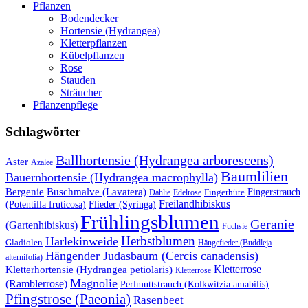
Pflanzen
Bodendecker
Hortensie (Hydrangea)
Kletterpflanzen
Kübelpflanzen
Rose
Stauden
Sträucher
Pflanzenpflege
Schlagwörter
Ballhortensie (Hydrangea arborescens)
Aster
Azalee
Baumlilien
Bauernhortensie (Hydrangea macrophylla)
Buschmalve (Lavatera)
Bergenie
Fingerstrauch
Edelrose
Fingerhüte
Dahlie
Freilandhibiskus
(Potentilla fruticosa)
Flieder (Syringa)
Frühlingsblumen
Geranie
(Gartenhibiskus)
Fuchsie
Herbstblumen
Harlekinweide
Gladiolen
Hängefieder (Buddleja
Hängender Judasbaum (Cercis canadensis)
alternifolia)
Kletterrose
Kletterhortensie (Hydrangea petiolaris)
Kletterrose
Magnolie
(Ramblerrose)
Perlmuttstrauch (Kolkwitzia amabilis)
Pfingstrose (Paeonia)
Rasenbeet