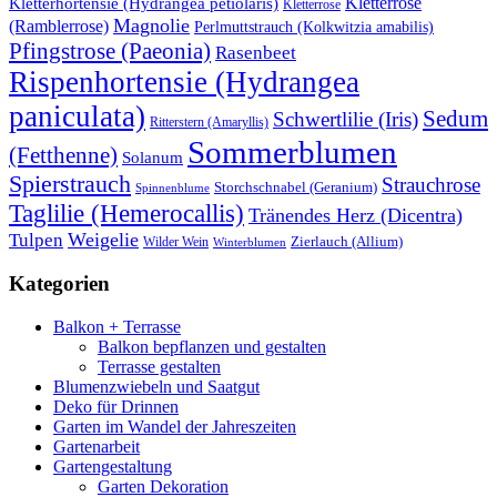
Kletterrose
Kletterhortensie (Hydrangea petiolaris)
Kletterrose
Magnolie
(Ramblerrose)
Perlmuttstrauch (Kolkwitzia amabilis)
Pfingstrose (Paeonia)
Rasenbeet
Rispenhortensie (Hydrangea
paniculata)
Sedum
Schwertlilie (Iris)
Ritterstern (Amaryllis)
Sommerblumen
(Fetthenne)
Solanum
Spierstrauch
Strauchrose
Storchschnabel (Geranium)
Spinnenblume
Taglilie (Hemerocallis)
Tränendes Herz (Dicentra)
Weigelie
Tulpen
Wilder Wein
Zierlauch (Allium)
Winterblumen
Kategorien
Balkon + Terrasse
Balkon bepflanzen und gestalten
Terrasse gestalten
Blumenzwiebeln und Saatgut
Deko für Drinnen
Garten im Wandel der Jahreszeiten
Gartenarbeit
Gartengestaltung
Garten Dekoration