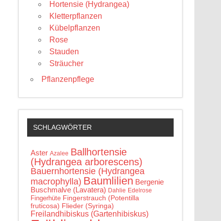
Hortensie (Hydrangea)
Kletterpflanzen
Kübelpflanzen
Rose
Stauden
Sträucher
Pflanzenpflege
SCHLAGWÖRTER
Ballhortensie
Aster
Azalee
(Hydrangea arborescens)
Bauernhortensie (Hydrangea
Baumlilien
macrophylla)
Bergenie
Buschmalve (Lavatera)
Edelrose
Dahlie
Fingerstrauch (Potentilla
Fingerhüte
fruticosa)
Flieder (Syringa)
Freilandhibiskus (Gartenhibiskus)