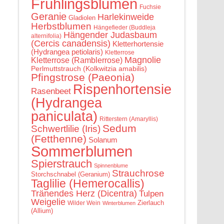
Frühlingsblumen
Fuchsie
Geranie
Harlekinweide
Gladiolen
Herbstblumen
Hängefieder (Buddleja
Hängender Judasbaum
alternifolia)
(Cercis canadensis)
Kletterhortensie
(Hydrangea petiolaris)
Kletterrose
Magnolie
Kletterrose (Ramblerrose)
Perlmuttstrauch (Kolkwitzia amabilis)
Pfingstrose (Paeonia)
Rispenhortensie
Rasenbeet
(Hydrangea
paniculata)
Ritterstern (Amaryllis)
Sedum
Schwertlilie (Iris)
(Fetthenne)
Solanum
Sommerblumen
Spierstrauch
Spinnenblume
Strauchrose
Storchschnabel (Geranium)
Taglilie (Hemerocallis)
Tränendes Herz (Dicentra)
Tulpen
Weigelie
Zierlauch
Wilder Wein
Winterblumen
(Allium)