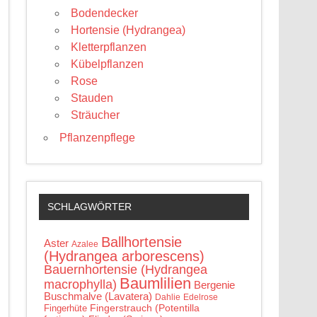
Bodendecker
Hortensie (Hydrangea)
Kletterpflanzen
Kübelpflanzen
Rose
Stauden
Sträucher
Pflanzenpflege
SCHLAGWÖRTER
Ballhortensie
Aster
Azalee
(Hydrangea arborescens)
Bauernhortensie (Hydrangea
Baumlilien
macrophylla)
Bergenie
Buschmalve (Lavatera)
Edelrose
Dahlie
Fingerstrauch (Potentilla
Fingerhüte