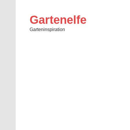
Skip
to
content
Gartenelfe
Garteninspiration