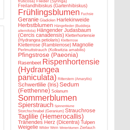
fruticosa)
Flieder (Syringa)
Freilandhibiskus (Gartenhibiskus)
Frühlingsblumen
Fuchsie
Geranie
Harlekinweide
Gladiolen
Herbstblumen
Hängefieder (Buddleja
Hängender Judasbaum
alternifolia)
(Cercis canadensis)
Kletterhortensie
(Hydrangea petiolaris)
Kletterrose
Magnolie
Kletterrose (Ramblerrose)
Perlmuttstrauch (Kolkwitzia amabilis)
Pfingstrose (Paeonia)
Rispenhortensie
Rasenbeet
(Hydrangea
paniculata)
Ritterstern (Amaryllis)
Sedum
Schwertlilie (Iris)
(Fetthenne)
Solanum
Sommerblumen
Spierstrauch
Spinnenblume
Strauchrose
Storchschnabel (Geranium)
Taglilie (Hemerocallis)
Tränendes Herz (Dicentra)
Tulpen
Weigelie
Zierlauch
Wilder Wein
Winterblumen