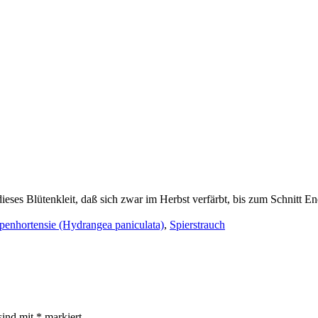
t dieses Blütenkleit, daß sich zwar im Herbst verfärbt, bis zum Schnitt
penhortensie (Hydrangea paniculata)
,
Spierstrauch
sind mit
*
markiert