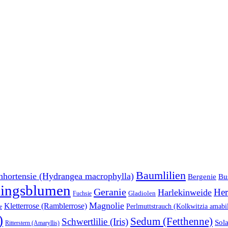
Baumlilien
nhortensie (Hydrangea macrophylla)
Bu
Bergenie
lingsblumen
Geranie
Her
Harlekinweide
Gladiolen
Fuchsie
Magnolie
Kletterrose (Ramblerrose)
Perlmuttstrauch (Kolkwitzia amabil
e
)
Sedum (Fetthenne)
Schwertlilie (Iris)
Sol
Ritterstern (Amaryllis)