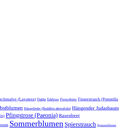
schmalve (Lavatera)
Fingerstrauch (Potentilla
Edelrose
Fingerhüte
Dahlie
bstblumen
Hängender Judasbaum
Hängefieder (Buddleja alternifolia)
Pfingstrose (Paeonia)
Rasenbeet
is)
Sommerblumen
Spierstrauch
anum
Spinnenblume