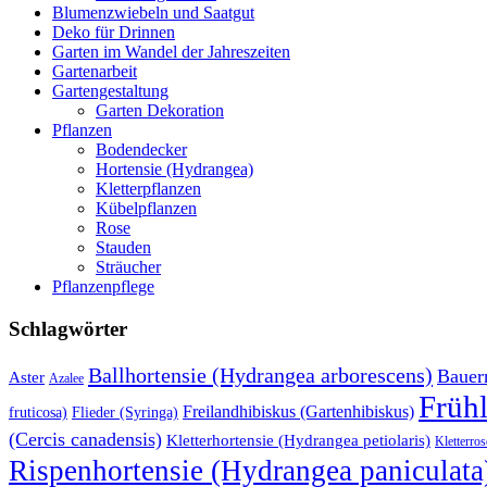
Blumenzwiebeln und Saatgut
Deko für Drinnen
Garten im Wandel der Jahreszeiten
Gartenarbeit
Gartengestaltung
Garten Dekoration
Pflanzen
Bodendecker
Hortensie (Hydrangea)
Kletterpflanzen
Kübelpflanzen
Rose
Stauden
Sträucher
Pflanzenpflege
Schlagwörter
Ballhortensie (Hydrangea arborescens)
Bauer
Aster
Azalee
Früh
Freilandhibiskus (Gartenhibiskus)
fruticosa)
Flieder (Syringa)
(Cercis canadensis)
Kletterhortensie (Hydrangea petiolaris)
Kletterros
Rispenhortensie (Hydrangea paniculata