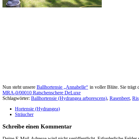
Nun steht unsere
Ballhortensie „Annabelle“
in voller Blüte. Sie träg
MRA-0/00010 Ratschenschere DeLuxe
Schlagwörter:
Ballhortensie (Hydrangea arborescens)
,
Rasenbeet
,
Ris
Hortensie (Hydrangea)
Sträucher
Schreibe einen Kommentar
Deine E-Mail-Adresse wird nicht veröffentlicht.
Erforderliche Felder 