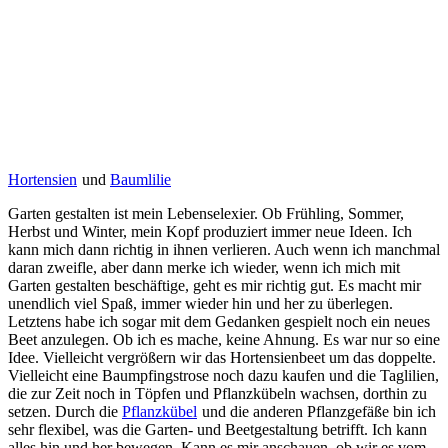
Hortensien
und
Baumlilie
Garten gestalten ist mein Lebenselexier. Ob Frühling, Sommer,
Herbst und Winter, mein Kopf produziert immer neue Ideen. Ich
kann mich dann richtig in ihnen verlieren. Auch wenn ich manchmal
daran zweifle, aber dann merke ich wieder, wenn ich mich mit
Garten gestalten beschäftige, geht es mir richtig gut. Es macht mir
unendlich viel Spaß, immer wieder hin und her zu überlegen.
Letztens habe ich sogar mit dem Gedanken gespielt noch ein neues
Beet anzulegen. Ob ich es mache, keine Ahnung. Es war nur so eine
Idee. Vielleicht vergrößern wir das Hortensienbeet um das doppelte.
Vielleicht eine Baumpfingstrose noch dazu kaufen und die Taglilien,
die zur Zeit noch in Töpfen und Pflanzkübeln wachsen, dorthin zu
setzen. Durch die
Pflanzkübel
und die anderen Pflanzgefäße bin ich
sehr flexibel, was die Garten- und Beetgestaltung betrifft. Ich kann
alles hin und her bewegen. Kann es mir anschauen, ob wir es vom