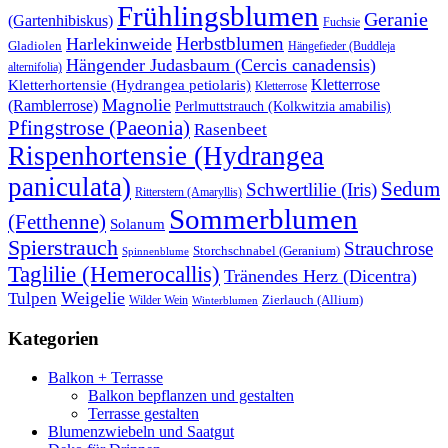
Frühlingsblumen
Geranie
(Gartenhibiskus)
Fuchsie
Herbstblumen
Harlekinweide
Gladiolen
Hängefieder (Buddleja
Hängender Judasbaum (Cercis canadensis)
alternifolia)
Kletterrose
Kletterhortensie (Hydrangea petiolaris)
Kletterrose
Magnolie
(Ramblerrose)
Perlmuttstrauch (Kolkwitzia amabilis)
Pfingstrose (Paeonia)
Rasenbeet
Rispenhortensie (Hydrangea
paniculata)
Sedum
Schwertlilie (Iris)
Ritterstern (Amaryllis)
Sommerblumen
(Fetthenne)
Solanum
Spierstrauch
Strauchrose
Storchschnabel (Geranium)
Spinnenblume
Taglilie (Hemerocallis)
Tränendes Herz (Dicentra)
Weigelie
Tulpen
Wilder Wein
Zierlauch (Allium)
Winterblumen
Kategorien
Balkon + Terrasse
Balkon bepflanzen und gestalten
Terrasse gestalten
Blumenzwiebeln und Saatgut