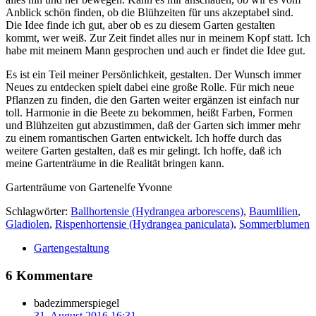
Anblick schön finden, ob die Blühzeiten für uns akzeptabel sind.
Die Idee finde ich gut, aber ob es zu diesem Garten gestalten
kommt, wer weiß. Zur Zeit findet alles nur in meinem Kopf statt. Ich
habe mit meinem Mann gesprochen und auch er findet die Idee gut.
Es ist ein Teil meiner Persönlichkeit, gestalten. Der Wunsch immer
Neues zu entdecken spielt dabei eine große Rolle. Für mich neue
Pflanzen zu finden, die den Garten weiter ergänzen ist einfach nur
toll. Harmonie in die Beete zu bekommen, heißt Farben, Formen
und Blühzeiten gut abzustimmen, daß der Garten sich immer mehr
zu einem romantischen Garten entwickelt. Ich hoffe durch das
weitere Garten gestalten, daß es mir gelingt. Ich hoffe, daß ich
meine Gartenträume in die Realität bringen kann.
Gartenträume von Gartenelfe Yvonne
Schlagwörter:
Ballhortensie (Hydrangea arborescens)
,
Baumlilien
,
Gladiolen
,
Rispenhortensie (Hydrangea paniculata)
,
Sommerblumen
Gartengestaltung
6 Kommentare
badezimmerspiegel
31. August 2016 16:31