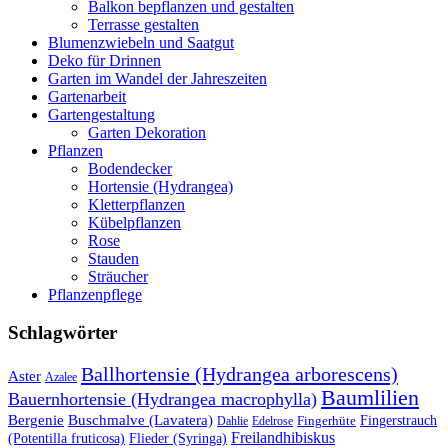
Balkon bepflanzen und gestalten
Terrasse gestalten
Blumenzwiebeln und Saatgut
Deko für Drinnen
Garten im Wandel der Jahreszeiten
Gartenarbeit
Gartengestaltung
Garten Dekoration
Pflanzen
Bodendecker
Hortensie (Hydrangea)
Kletterpflanzen
Kübelpflanzen
Rose
Stauden
Sträucher
Pflanzenpflege
Schlagwörter
Ballhortensie (Hydrangea arborescens)
Aster
Azalee
Baumlilien
Bauernhortensie (Hydrangea macrophylla)
Buschmalve (Lavatera)
Bergenie
Fingerstrauch
Edelrose
Fingerhüte
Dahlie
Freilandhibiskus
(Potentilla fruticosa)
Flieder (Syringa)