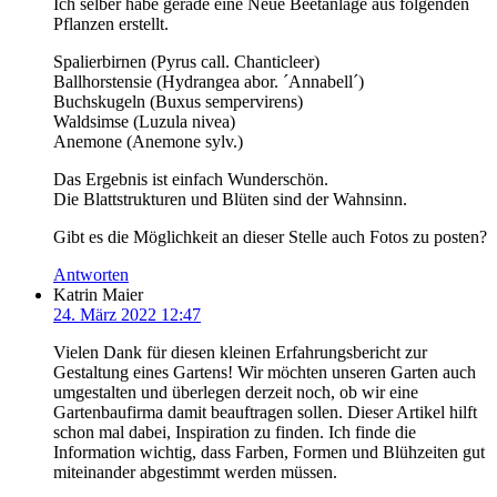
Ich selber habe gerade eine Neue Beetanlage aus folgenden
Pflanzen erstellt.
Spalierbirnen (Pyrus call. Chanticleer)
Ballhorstensie (Hydrangea abor. ´Annabell´)
Buchskugeln (Buxus sempervirens)
Waldsimse (Luzula nivea)
Anemone (Anemone sylv.)
Das Ergebnis ist einfach Wunderschön.
Die Blattstrukturen und Blüten sind der Wahnsinn.
Gibt es die Möglichkeit an dieser Stelle auch Fotos zu posten?
Antworten
Katrin Maier
24. März 2022 12:47
Vielen Dank für diesen kleinen Erfahrungsbericht zur
Gestaltung eines Gartens! Wir möchten unseren Garten auch
umgestalten und überlegen derzeit noch, ob wir eine
Gartenbaufirma damit beauftragen sollen. Dieser Artikel hilft
schon mal dabei, Inspiration zu finden. Ich finde die
Information wichtig, dass Farben, Formen und Blühzeiten gut
miteinander abgestimmt werden müssen.