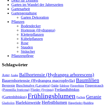
Deko für Drinnen
Garten im Wandel der Jahreszeiten
Gartenarbeit
Gartengestaltung
Garten Dekoration
Pflanzen
Bodendecker
Hortensie (Hydrangea)
Kletterpflanzen
Kübelpflanzen
Rose
Stauden
Sträucher
Pflanzenpflege
Schlagwörter
Ballhortensie (Hydrangea arborescens)
Aster
Azalee
Baumlilien
Bauernhortensie (Hydrangea macrophylla)
Buschmalve (Lavatera)
Bergenie
Fingerstrauch
Edelrose
Fingerhüte
Dahlie
Freilandhibiskus
(Potentilla fruticosa)
Flieder (Syringa)
Frühlingsblumen
Geranie
(Gartenhibiskus)
Fuchsie
Herbstblumen
Harlekinweide
Gladiolen
Hängefieder (Buddleja