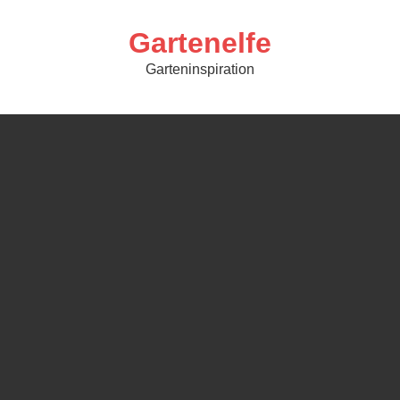
Skip
to
content
Gartenelfe
Garteninspiration