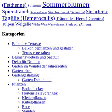
Sommerblumen
(Fetthenne)
Solanum
Spierstrauch
Strauchrose
Storchschnabel (Geranium)
Spinnenblume
Taglilie (Hemerocallis)
Tränendes Herz (Dicentra)
Weigelie
Tulpen
Wilder Wein
Zierlauch (Allium)
Winterblumen
Kategorien
Balkon + Terrasse
Balkon bepflanzen und gestalten
Terrasse gestalten
Blumenzwiebeln und Saatgut
Deko für Drinnen
Garten im Wandel der Jahreszeiten
Gartenarbeit
Gartengestaltung
Garten Dekoration
Pflanzen
Bodendecker
Hortensie (Hydrangea)
Kletterpflanzen
Kübelpflanzen
Rose
Stauden