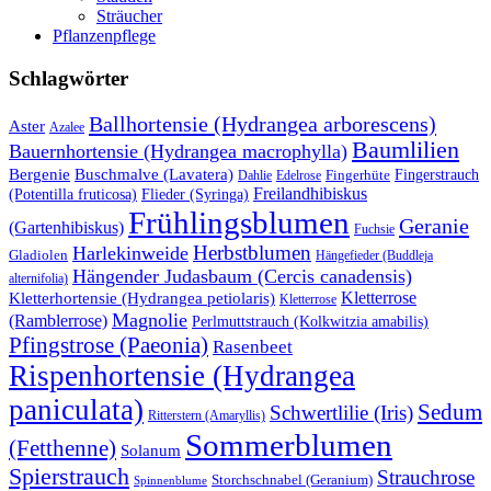
Sträucher
Pflanzenpflege
Schlagwörter
Ballhortensie (Hydrangea arborescens)
Aster
Azalee
Baumlilien
Bauernhortensie (Hydrangea macrophylla)
Buschmalve (Lavatera)
Bergenie
Fingerstrauch
Edelrose
Fingerhüte
Dahlie
Freilandhibiskus
(Potentilla fruticosa)
Flieder (Syringa)
Frühlingsblumen
Geranie
(Gartenhibiskus)
Fuchsie
Herbstblumen
Harlekinweide
Gladiolen
Hängefieder (Buddleja
Hängender Judasbaum (Cercis canadensis)
alternifolia)
Kletterrose
Kletterhortensie (Hydrangea petiolaris)
Kletterrose
Magnolie
(Ramblerrose)
Perlmuttstrauch (Kolkwitzia amabilis)
Pfingstrose (Paeonia)
Rasenbeet
Rispenhortensie (Hydrangea
paniculata)
Sedum
Schwertlilie (Iris)
Ritterstern (Amaryllis)
Sommerblumen
(Fetthenne)
Solanum
Spierstrauch
Strauchrose
Storchschnabel (Geranium)
Spinnenblume