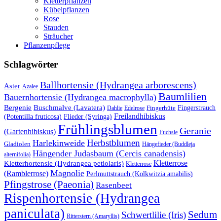
Kletterpflanzen
Kübelpflanzen
Rose
Stauden
Sträucher
Pflanzenpflege
Schlagwörter
Ballhortensie (Hydrangea arborescens)
Aster
Azalee
Baumlilien
Bauernhortensie (Hydrangea macrophylla)
Buschmalve (Lavatera)
Bergenie
Fingerstrauch
Edelrose
Fingerhüte
Dahlie
Freilandhibiskus
(Potentilla fruticosa)
Flieder (Syringa)
Frühlingsblumen
Geranie
(Gartenhibiskus)
Fuchsie
Herbstblumen
Harlekinweide
Gladiolen
Hängefieder (Buddleja
Hängender Judasbaum (Cercis canadensis)
alternifolia)
Kletterrose
Kletterhortensie (Hydrangea petiolaris)
Kletterrose
Magnolie
(Ramblerrose)
Perlmuttstrauch (Kolkwitzia amabilis)
Pfingstrose (Paeonia)
Rasenbeet
Rispenhortensie (Hydrangea
paniculata)
Sedum
Schwertlilie (Iris)
Ritterstern (Amaryllis)