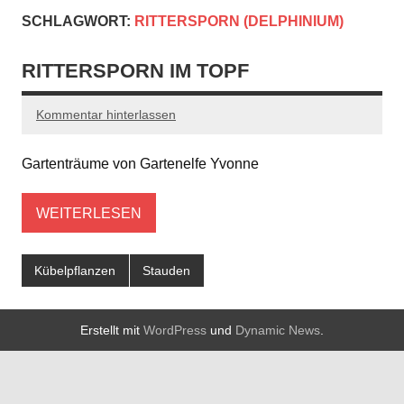
SCHLAGWORT:
RITTERSPORN (DELPHINIUM)
RITTERSPORN IM TOPF
Kommentar hinterlassen
Gartenträume von Gartenelfe Yvonne
WEITERLESEN
Kübelpflanzen
Stauden
Erstellt mit
WordPress
und
Dynamic News
.