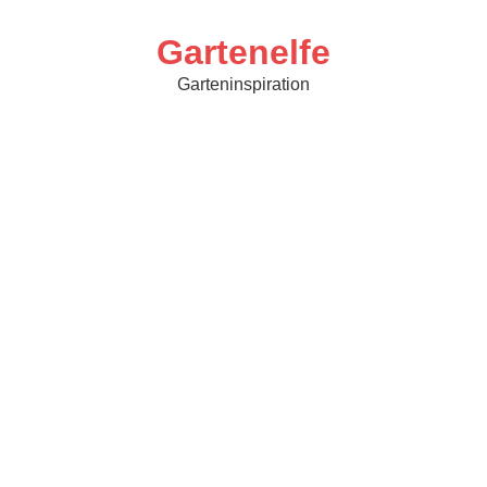
Skip
to
content
Gartenelfe
Garteninspiration