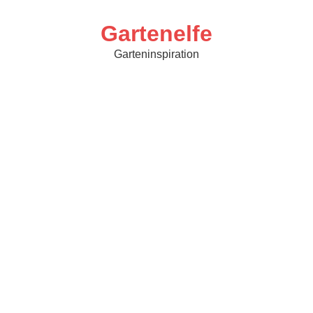
Skip
to
content
Gartenelfe
Garteninspiration