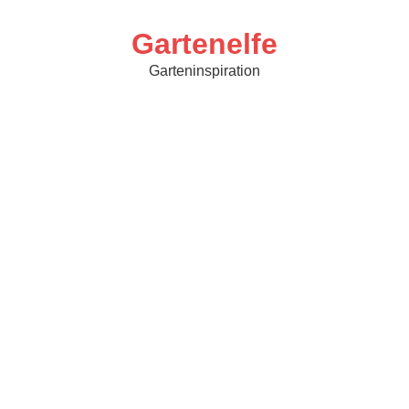
Skip
to
content
Gartenelfe
Garteninspiration